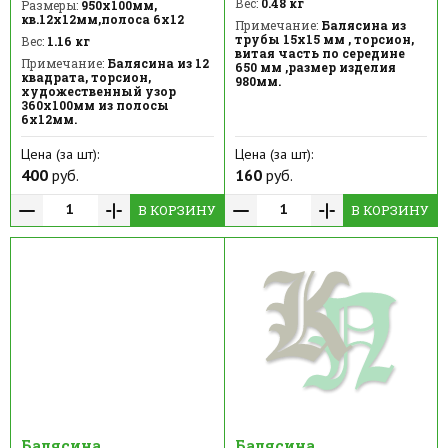
Вес:
0.48 кг
Размеры:
950х100мм,
кв.12х12мм,полоса 6х12
Примечание:
Балясина из
трубы 15х15 мм , торсион,
Вес:
1.16 кг
витая часть по середине
Примечание:
Балясина из 12
650 мм ,размер изделия
квадрата, торсион,
980мм.
художественный узор
360х100мм из полосы
6х12мм.
Цена (за шт):
Цена (за шт):
400
руб.
160
руб.
В КОРЗИНУ
В КОРЗИНУ
Балясина
Балясина