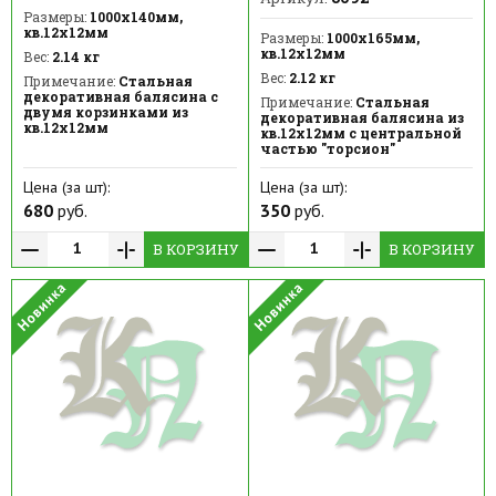
Размеры:
1000х140мм,
кв.12х12мм
Размеры:
1000х165мм,
кв.12х12мм
Вес:
2.14 кг
Вес:
2.12 кг
Примечание:
Стальная
декоративная балясина с
Примечание:
Стальная
двумя корзинками из
декоративная балясина из
кв.12х12мм
кв.12х12мм с центральной
частью "торсион"
Цена (за шт):
Цена (за шт):
680
руб.
350
руб.
В КОРЗИНУ
В КОРЗИНУ