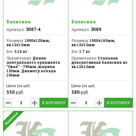
Балясина
Балясина
3087-4
3089
Артикул:
Артикул:
Размеры:
1000х120мм,
Размеры:
1000х160мм,
кв.12х12мм
кв.12х12мм
Вес:
2.14 кг
Вес:
1.7 кг
Примечание:
Длина
Примечание:
Стальная
центрального орнамента
декоративная балясина из
"Овал" - 700мм ,ширина
кв.12х12мм
120мм. Диаметр кольца
100мм
Цена (за шт):
Цена (за шт):
550
руб.
380
руб.
В КОРЗИНУ
В КОРЗИНУ