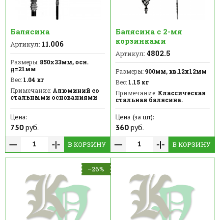
Балясина
Балясина с 2-мя
корзинками
11.006
Артикул:
4802.5
Артикул:
Размеры:
850х33мм, осн.
д=21мм
Размеры:
900мм, кв.12х12мм
Вес:
1.04 кг
Вес:
1.15 кг
Примечание:
Алюминий со
Примечание:
Классическая
стальными основаниями
стальная балясина.
Цена:
Цена (за шт):
750
руб.
360
руб.
В КОРЗИНУ
В КОРЗИНУ
–26%