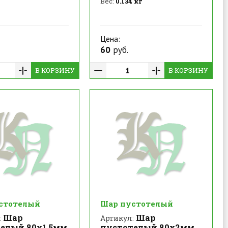
Вес:
0.134 кг
Цена:
60
руб.
В КОРЗИНУ
В КОРЗИНУ
стотелый
Шар пустотелый
Шар
Шар
:
Артикул:
елый 80х1,5мм
пустотелый 80х2мм