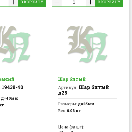
В КОРЗИНУ
В КОРЗИНУ
ваный
Шар битый
19438-40
Шар битый
:
Артикул:
д25
д=40мм
Размеры:
д=25мм
кг
Вес:
0.08 кг
Цена (за шт):