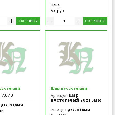
Цена:
35
руб.
В КОРЗИНУ
В КОРЗИНУ
стотелый
Шар пустотелый
7.070
Шар
:
Артикул:
пустотелый 70х1,5мм
д=70х1,5мм
Размеры:
д=70х1,5мм
кг