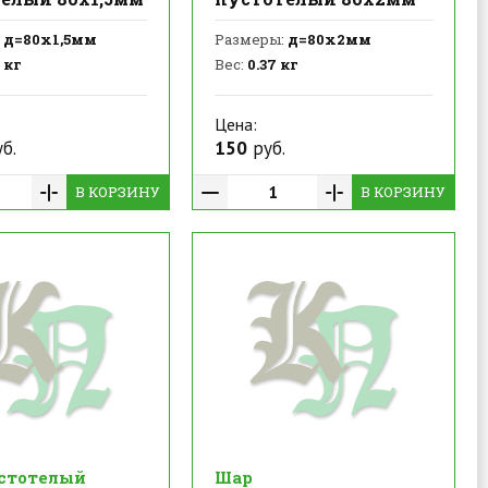
д=80х1,5мм
Размеры:
д=80х2мм
 кг
Вес:
0.37 кг
Цена:
б.
150
руб.
В КОРЗИНУ
В КОРЗИНУ
стотелый
Шар