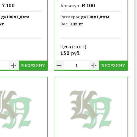
7.100
R.100
:
Артикул:
д=100х1,8мм
Размеры:
д=100х1,8мм
кг
Вес:
0.32 кг
Цена (за шт):
.
130
руб.
В КОРЗИНУ
В КОРЗИНУ