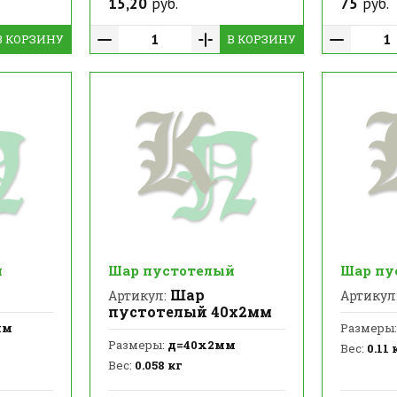
15,20
руб.
75
руб.
В КОРЗИНУ
В КОРЗИНУ
й
Шар пустотелый
Шар пу
Шар
Артикул:
Артикул
пустотелый 40х2мм
мм
Размеры:
Размеры:
д=40х2мм
Вес:
0.11 
Вес:
0.058 кг