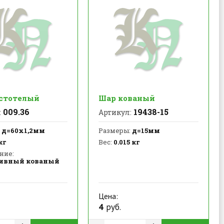
стотелый
Шар кованый
009.36
19438-15
:
Артикул:
д=60х1,2мм
Размеры:
д=15мм
кг
Вес:
0.015 кг
ние:
ивный кованый
Цена:
4
руб.