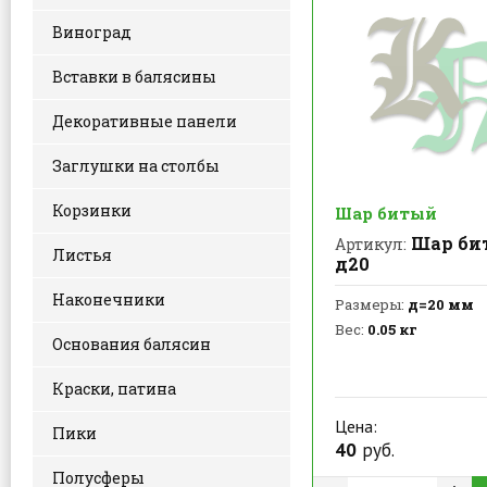
Виноград
Вставки в балясины
Декоративные панели
Заглушки на столбы
Корзинки
Шар битый
Шар би
Артикул:
Листья
д20
Наконечники
Размеры:
д=20 мм
Вес:
0.05 кг
Основания балясин
Краски, патина
Цена:
Пики
40
руб.
Полусферы