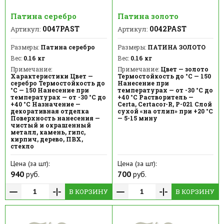
Патина серебро
Патина золото
0047PAST
0042PAST
Артикул:
Артикул:
Размеры:
Патина серебро
Размеры:
ПАТИНА ЗОЛОТО
Вес:
0.16 кг
Вес:
0.16 кг
Примечание:
Примечание:
Цвет — золото
Характеристики Цвет —
Термостойкость до °C — 150
серебро Термостойкость до
Нанесение при
°C — 150 Нанесение при
температурах — от -30 °С до
температурах — от -30 °С до
+40 °С Растворитель —
+40 °С Назначение —
Certa, Certacor-R, Р-021 Слой
декоративная отделка
сухой «на отлип» при +20 °С
Поверхность нанесения —
— 5-15 мину
чистый и окрашенный
металл, камень, гипс,
кирпич, дерево, ПВХ,
стекло
Цена (за шт):
Цена (за шт):
940
руб.
700
руб.
В КОРЗИНУ
В КОРЗИНУ