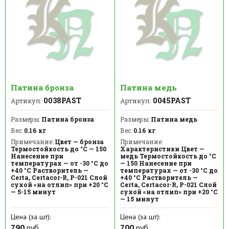
Патина бронза
Патина медь
0038PAST
0045PAST
Артикул:
Артикул:
Размеры:
Патина бронза
Размеры:
Патина медь
Вес:
0.16 кг
Вес:
0.16 кг
Примечание:
Цвет — бронза
Примечание:
Термостойкость до °C — 150
Характеристики Цвет —
Нанесение при
медь Термостойкость до °C
температурах — от -30 °С до
— 150 Нанесение при
+40 °С Растворитель —
температурах — от -30 °С до
Certa, Certacor-R, Р-021 Слой
+40 °С Растворитель —
сухой «на отлип» при +20 °С
Certa, Certacor-R, Р-021 Слой
— 5-15 минут
сухой «на отлип» при +20 °С
— 15 минут
Цена (за шт):
Цена (за шт):
790
руб.
700
руб.